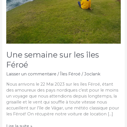
Une semaine sur les îles
Féroé
Laisser un commentaire
/
Îles Féroé
/
Joclank
Nous arrivons le 22 Mai 2023 sur les îles Féroé, étant
des amoureux des pays nordiques c’est pour le moins
un voyage que nous attendions depuis longtemps, la
grisaille et le vent qui souffle à toute vitesse nous
accueillent sur l’île de Vágar, une météo classique pour
les Féroé! On récupère notre voiture de location […]
Une
Lire la suite »