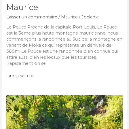
Maurice
Laisser un commentaire
/
Maurice
/
Joclank
Le Pouce Proche de la capitale Port-Louis, Le Pouce
est la 3eme plus haute montagne mauricienne, nous
commençons la randonnée au Sud de la montagne en
venant de Moka ce qui représente un dénivelé de
380m. Le Pouce est une randonnée bien connue qui
attire aussi bien les locaux que les touristes.
Rapidement on se
5
Lire la suite »
randonnées
sur
l’île
Maurice