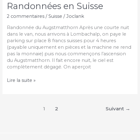
Randonnées en Suisse
2 commentaires
/
Suisse
/
Joclank
Randonnée du Augstmatthorn Après une courte nuit
dans le van, nous arrivons à Lombachalp, on paye le
parking sur place 8 francs suisses pour 4 heures
(payable uniquement en pièces et la machine ne rend
pas la monnaie) puis nous commençons l’ascension
du Augstmatthorn. Il fait encore nuit, le ciel est
complètement dégagé. On aperçoit
Randonnées
Lire la suite »
en
Suisse
1
2
Suivant
→