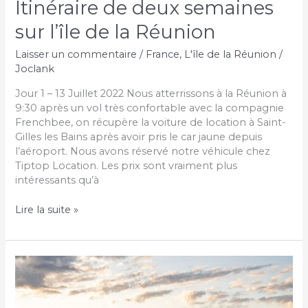
Itinéraire de deux semaines
sur l’île de la Réunion
Laisser un commentaire
/
France
,
L'île de la Réunion
/
Joclank
Jour 1 – 13 Juillet 2022 Nous atterrissons à la Réunion à
9:30 après un vol très confortable avec la compagnie
Frenchbee, on récupère la voiture de location à Saint-
Gilles les Bains après avoir pris le car jaune depuis
l’aéroport. Nous avons réservé notre véhicule chez
Tiptop Location. Les prix sont vraiment plus
intéressants qu’à
Itinéraire
Lire la suite »
de
deux
semaines
sur
l’île
de