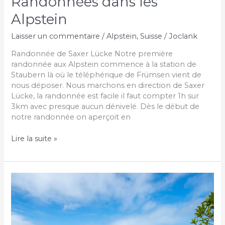
Randonnées dans les
Alpstein
Laisser un commentaire
/
Alpstein
,
Suisse
/
Joclank
Randonnée de Saxer Lücke Notre première
randonnée aux Alpstein commence à la station de
Staubern là où le téléphérique de Frümsen vient de
nous déposer. Nous marchons en direction de Saxer
Lücke, la randonnée est facile il faut compter 1h sur
3km avec presque aucun dénivelé. Dès le début de
notre randonnée on aperçoit en
Randonnées
Lire la suite »
dans
les
Alpstein