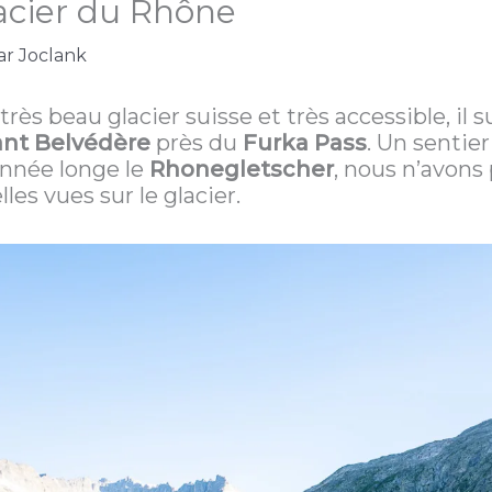
cier du Rhône
ar
Joclank
très beau glacier suisse et très accessible, il s
ant Belvédère
près du
Furka Pass
. Un sentie
donnée longe le
Rhonegletscher
, nous n’avons
es vues sur le glacier.