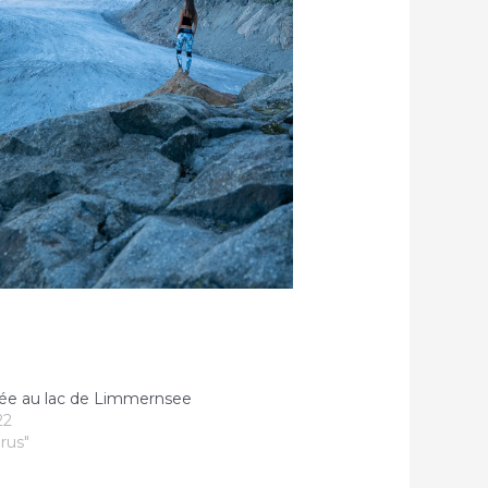
e au lac de Limmernsee
22
rus"