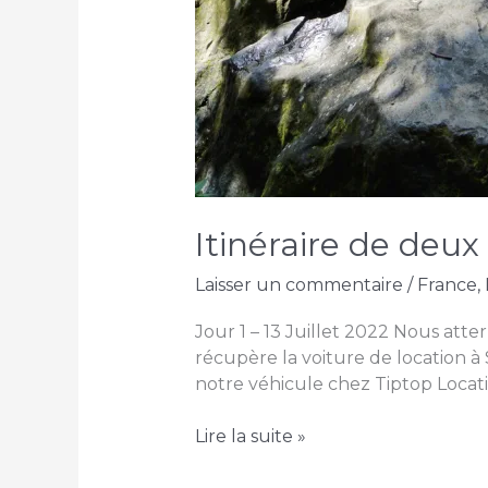
Itinéraire de deux
Laisser un commentaire
/
France
,
Jour 1 – 13 Juillet 2022 Nous att
récupère la voiture de location à S
notre véhicule chez Tiptop Locatio
Itinéraire
Lire la suite »
de
deux