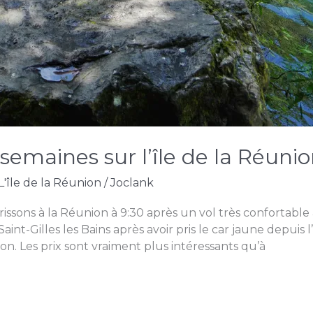
 semaines sur l’île de la Réuni
L'île de la Réunion
/
Joclank
errissons à la Réunion à 9:30 après un vol très confortab
aint-Gilles les Bains après avoir pris le car jaune depuis
n. Les prix sont vraiment plus intéressants qu’à