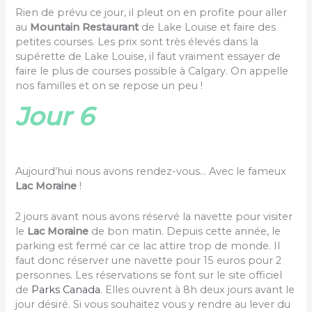
Aujourd’hui nous avons rendez-vous… Avec le fameux
Lac Moraine
!
2 jours avant nous avons réservé la navette pour visiter
le
Lac Moraine
de bon matin. Depuis cette année, le
parking est fermé car ce lac attire trop de monde. Il
faut donc réserver une navette pour 15 euros pour 2
personnes. Les réservations se font sur le site officiel
de
Parks Canada
. Elles ouvrent à 8h deux jours avant le
jour désiré. Si vous souhaitez vous y rendre au lever du
soleil, les places partent toutes en moins d’une
minute, il faut être rapide ! En payant la navette, nous
pouvons également aller au
lac Louise
. Pour ce lac, le
parking est autorisé et coûte environ 15€. C’est donc
plus rentable de payer une fois la navette et de faire
les deux dans la même journée. Ce matin-là, la
température annoncée est de -4°c. Nous couvrons
bien Milan !
On gare le van sur le parking de
Whitehorn road
. La