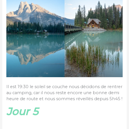
Il est 19:30 le soleil se couche nous décidons de rentrer
au camping, car il nous reste encore une bonne demi
heure de route et nous sommes réveillés depuis 5h45 !
Jour 5
Rien de prévu ce jour, il pleut on en profite pour aller
au
Mountain Restaurant
de Lake Louise et faire des
petites courses. Les prix sont très élevés dans la
supérette de Lake Louise, il faut vraiment essayer de
faire le plus de courses possible à Calgary. On appelle
nos familles et on se repose un peu !
Jour 6