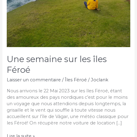
Une semaine sur les îles
Féroé
Laisser un commentaire
/
Îles Féroé
/
Joclank
Nous arrivons le 22 Mai 2023 sur les îles Féroé, étant
des amoureux des pays nordiques c’est pour le moins
un voyage que nous attendions depuis longtemps, la
grisaille et le vent qui souffle à toute vitesse nous
accueillent sur l’île de Vágar, une météo classique pour
les Féroé! On récupère notre voiture de location […]
Une
Lire la suite »