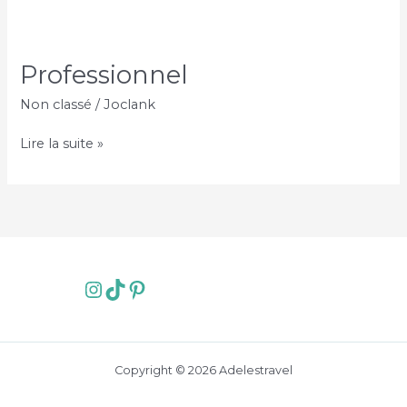
Professionnel
Non classé
/
Joclank
Professionnel
Lire la suite »
Instagram
TikTok
Pinterest
Copyright © 2026 Adelestravel