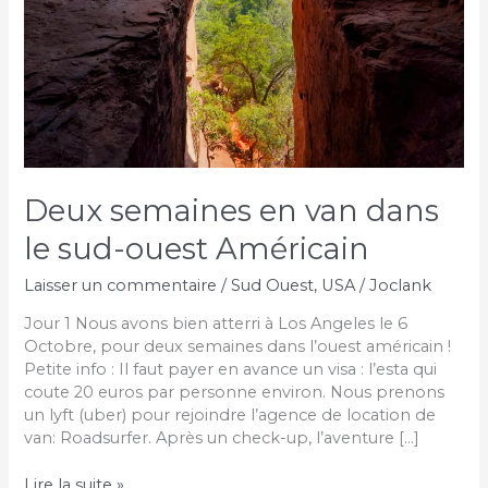
Deux semaines en van dans
le sud-ouest Américain
Laisser un commentaire
/
Sud Ouest
,
USA
/
Joclank
Jour 1 Nous avons bien atterri à Los Angeles le 6
Octobre, pour deux semaines dans l’ouest américain !
Petite info : Il faut payer en avance un visa : l’esta qui
coute 20 euros par personne environ. Nous prenons
un lyft (uber) pour rejoindre l’agence de location de
van: Roadsurfer. Après un check-up, l’aventure […]
Deux
Lire la suite »