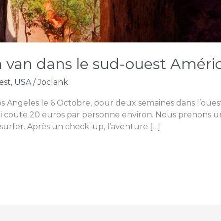
 van dans le sud-ouest Améri
est
,
USA
/
Joclank
os Angeles le 6 Octobre, pour deux semaines dans l’ouest am
qui coute 20 euros par personne environ. Nous prenons un
surfer. Après un check-up, l’aventure […]