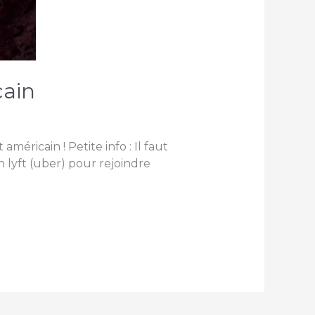
cain
éricain ! Petite info : Il faut
 lyft (uber) pour rejoindre