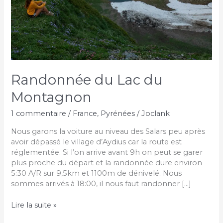
Randonnée du Lac du
Montagnon
1 commentaire
/
France
,
Pyrénées
/
Joclank
Nous garons la voiture au niveau des Salars peu après
avoir dépassé le village d’Aydius car la route est
réglementée. Si l’on arrive avant 9h on peut se garer
plus proche du départ et la randonnée dure environ
5:30 A/R sur 9,5km et 1100m de dénivelé. Nous
sommes arrivés à 18:00, il nous faut randonner […]
Randonnée
Lire la suite »
du