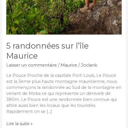
5 randonnées sur l’île
Maurice
Laisser un commentaire
/
Maurice
/
Joclank
Le Pouce Proche de la capitale Port-Louis, Le Pouce
est la 3eme plus haute montagne mauricienne, nous
commençons la randonnée au Sud de la montagne en
venant de Moka ce qui représente un dénivelé de
380m. Le Pouce est une randonnée bien connue qui
attire aussi bien les locaux que les touristes.
Rapidement on se […]
5
Lire la suite »