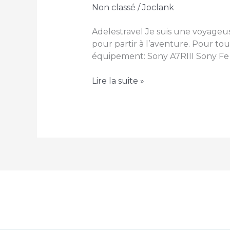
Non classé
/
Joclank
Adelestravel Je suis une voyageus
pour partir à l’aventure. Pour t
équipement: Sony A7RIII Sony F
Contact
Lire la suite »