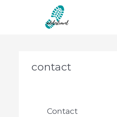
Aller
au
contenu
contact
Contact