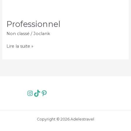
Professionnel
Non classé
/
Joclank
Professionnel
Lire la suite »
Instagram
TikTok
Pinterest
Copyright © 2026 Adelestravel